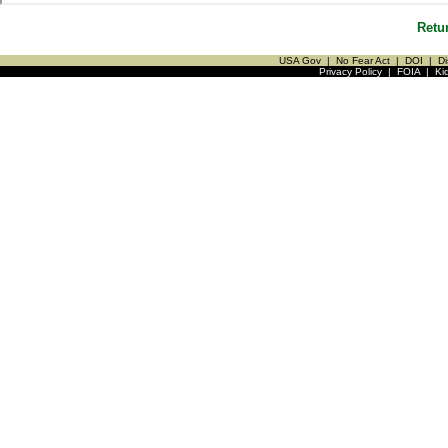
Retu
USA Gov
|
No Fear Act
|
DOI
|
Di
Privacy Policy
|
FOIA
|
Ki