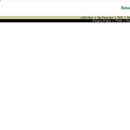
Retu
USA Gov
|
No Fear Act
|
DOI
|
Di
Privacy Policy
|
FOIA
|
Ki