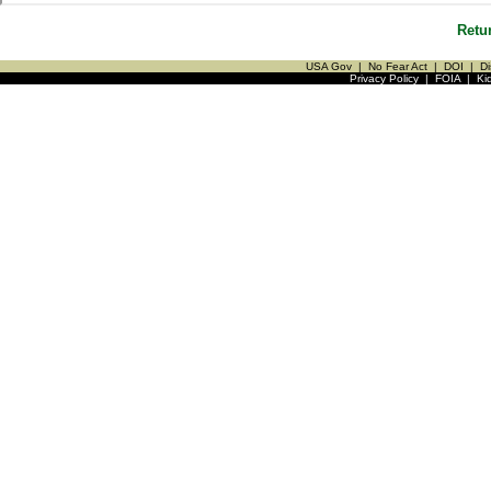
Retu
USA Gov
|
No Fear Act
|
DOI
|
Di
Privacy Policy
|
FOIA
|
Ki