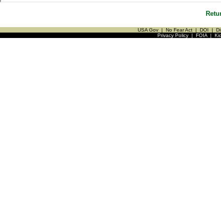
Retu
USA Gov
|
No Fear Act
|
DOI
|
Di
Privacy Policy
|
FOIA
|
Ki