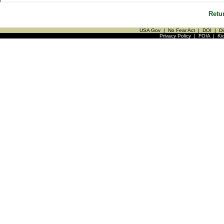
Retu
USA Gov
|
No Fear Act
|
DOI
|
Di
Privacy Policy
|
FOIA
|
Ki