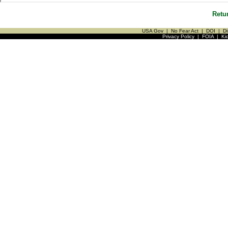
Retu
USA Gov
|
No Fear Act
|
DOI
|
Di
Privacy Policy
|
FOIA
|
Ki