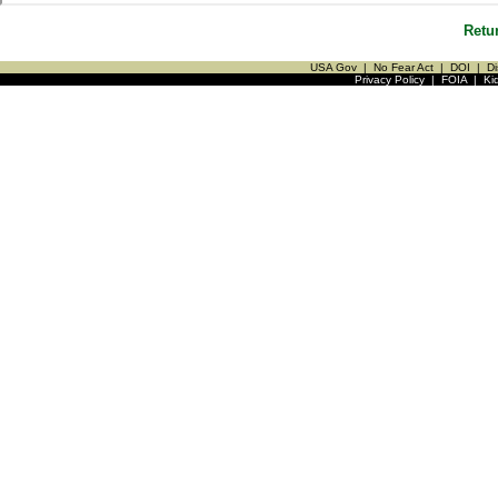
Retu
USA Gov
|
No Fear Act
|
DOI
|
Di
Privacy Policy
|
FOIA
|
Ki