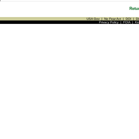
Retu
USA Gov
|
No Fear Act
|
DOI
|
Di
Privacy Policy
|
FOIA
|
Ki