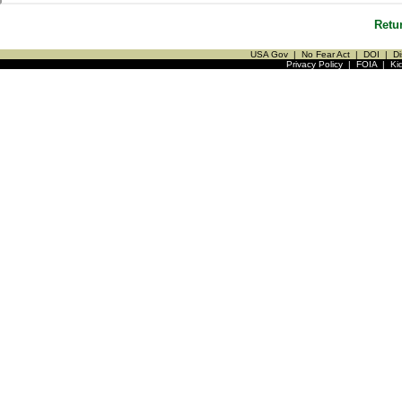
Retu
USA Gov
|
No Fear Act
|
DOI
|
Di
Privacy Policy
|
FOIA
|
Ki