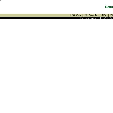
Retu
USA Gov
|
No Fear Act
|
DOI
|
Di
Privacy Policy
|
FOIA
|
Ki