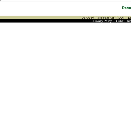
Retu
USA Gov
|
No Fear Act
|
DOI
|
Di
Privacy Policy
|
FOIA
|
Ki