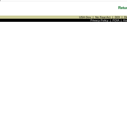
Retu
USA Gov
|
No Fear Act
|
DOI
|
Di
Privacy Policy
|
FOIA
|
Ki