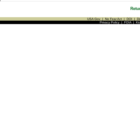
Retu
USA Gov
|
No Fear Act
|
DOI
|
Di
Privacy Policy
|
FOIA
|
Ki