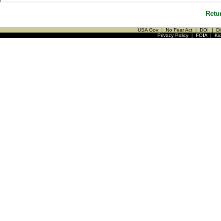
Retu
USA Gov
|
No Fear Act
|
DOI
|
Di
Privacy Policy
|
FOIA
|
Ki