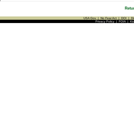
Retu
USA Gov
|
No Fear Act
|
DOI
|
Di
Privacy Policy
|
FOIA
|
Ki