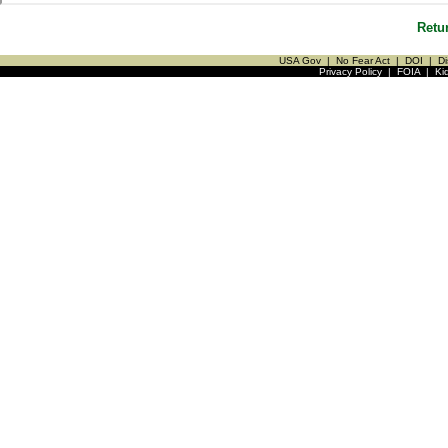
Retu
USA Gov
|
No Fear Act
|
DOI
|
Di
Privacy Policy
|
FOIA
|
Ki