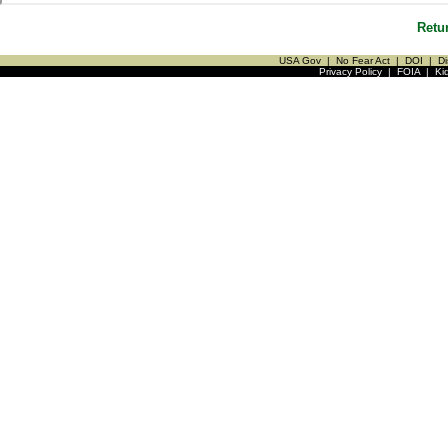
Retu
USA Gov
|
No Fear Act
|
DOI
|
Di
Privacy Policy
|
FOIA
|
Ki