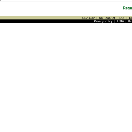
Retu
USA Gov
|
No Fear Act
|
DOI
|
Di
Privacy Policy
|
FOIA
|
Ki