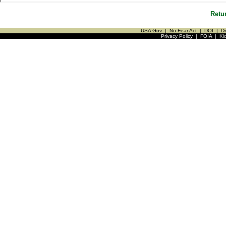
Retu
USA Gov
|
No Fear Act
|
DOI
|
Di
Privacy Policy
|
FOIA
|
Ki