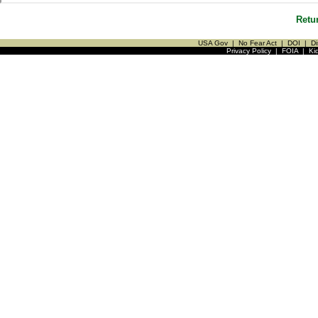
Retu
USA Gov
|
No Fear Act
|
DOI
|
Di
Privacy Policy
|
FOIA
|
Ki