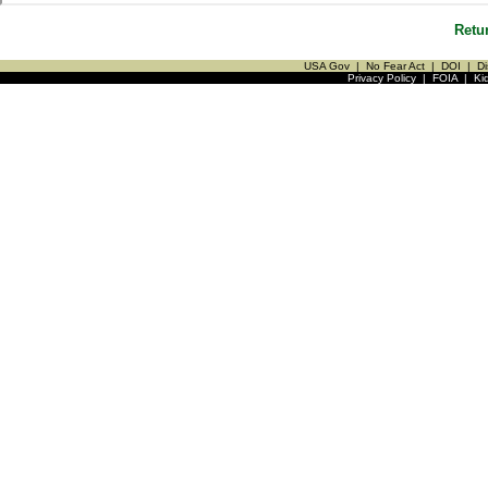
Retu
USA Gov
|
No Fear Act
|
DOI
|
Di
Privacy Policy
|
FOIA
|
Ki