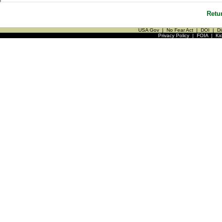
Retu
USA Gov
|
No Fear Act
|
DOI
|
Di
Privacy Policy
|
FOIA
|
Ki