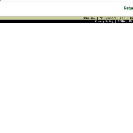
Retu
USA Gov
|
No Fear Act
|
DOI
|
Di
Privacy Policy
|
FOIA
|
Ki