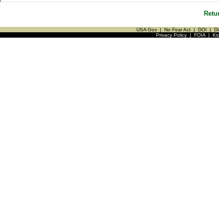
Retu
USA Gov
|
No Fear Act
|
DOI
|
Di
Privacy Policy
|
FOIA
|
Ki