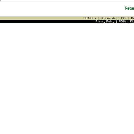
Retu
USA Gov
|
No Fear Act
|
DOI
|
Di
Privacy Policy
|
FOIA
|
Ki