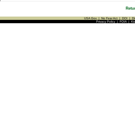
Retu
USA Gov
|
No Fear Act
|
DOI
|
Di
Privacy Policy
|
FOIA
|
Ki