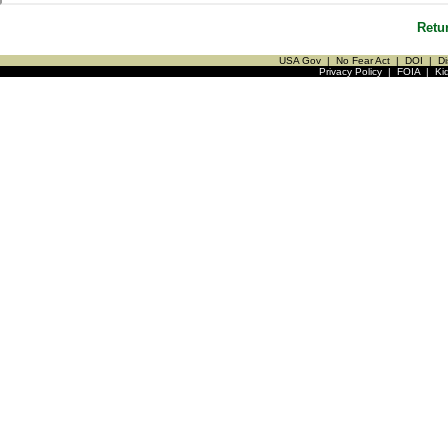
Retu
USA Gov
|
No Fear Act
|
DOI
|
Di
Privacy Policy
|
FOIA
|
Ki