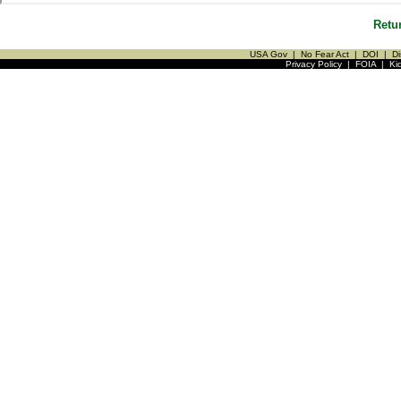
Retu
USA Gov
|
No Fear Act
|
DOI
|
Di
Privacy Policy
|
FOIA
|
Ki