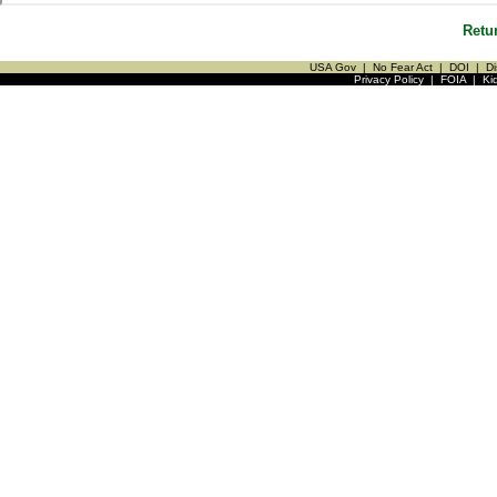
Retu
USA Gov
|
No Fear Act
|
DOI
|
Di
Privacy Policy
|
FOIA
|
Ki