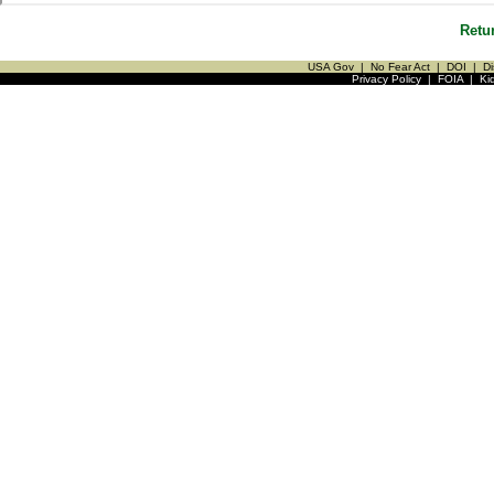
Retu
USA Gov
|
No Fear Act
|
DOI
|
Di
Privacy Policy
|
FOIA
|
Ki