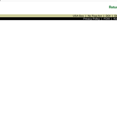
Retu
USA Gov
|
No Fear Act
|
DOI
|
Di
Privacy Policy
|
FOIA
|
Ki