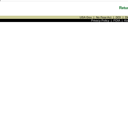
Retu
USA Gov
|
No Fear Act
|
DOI
|
Di
Privacy Policy
|
FOIA
|
Ki