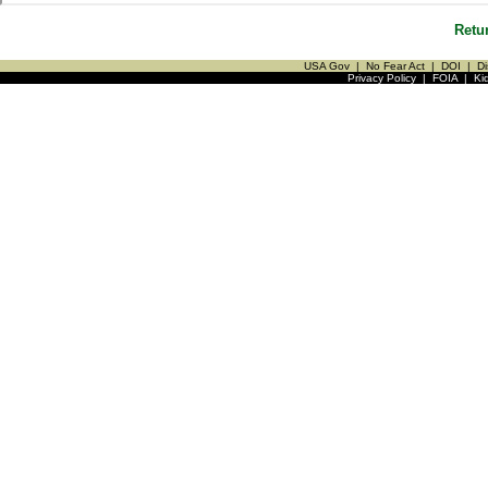
Retu
USA Gov
|
No Fear Act
|
DOI
|
Di
Privacy Policy
|
FOIA
|
Ki