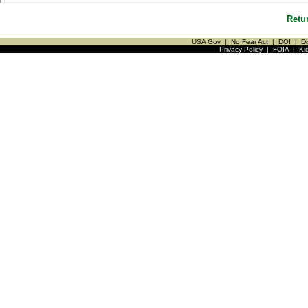
Retu
USA Gov
|
No Fear Act
|
DOI
|
Di
Privacy Policy
|
FOIA
|
Ki