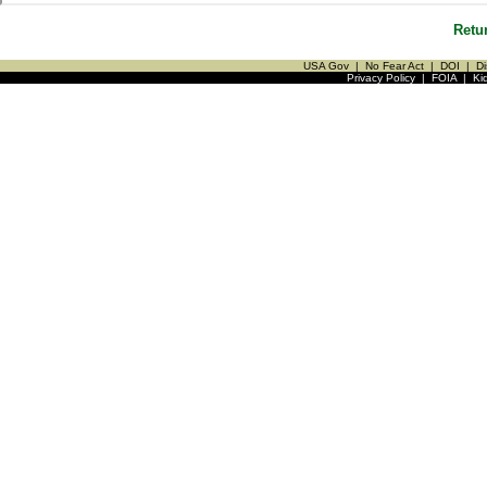
Retu
USA Gov
|
No Fear Act
|
DOI
|
Di
Privacy Policy
|
FOIA
|
Ki