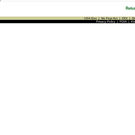
Retu
USA Gov
|
No Fear Act
|
DOI
|
Di
Privacy Policy
|
FOIA
|
Ki