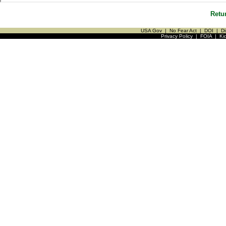
Retu
USA Gov
|
No Fear Act
|
DOI
|
Di
Privacy Policy
|
FOIA
|
Ki