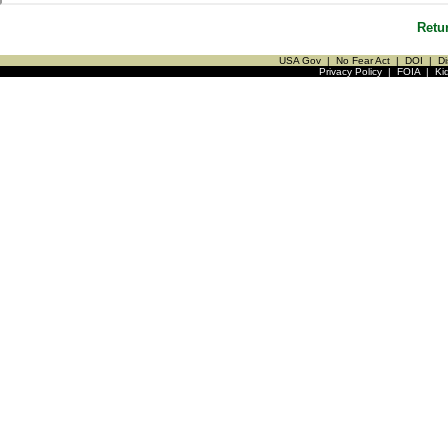
Retu
USA Gov
|
No Fear Act
|
DOI
|
Di
Privacy Policy
|
FOIA
|
Ki