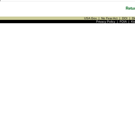
Retu
USA Gov
|
No Fear Act
|
DOI
|
Di
Privacy Policy
|
FOIA
|
Ki