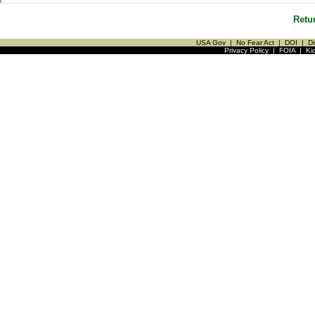
Retu
USA Gov
|
No Fear Act
|
DOI
|
Di
Privacy Policy
|
FOIA
|
Ki