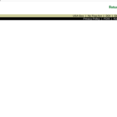
Retu
USA Gov
|
No Fear Act
|
DOI
|
Di
Privacy Policy
|
FOIA
|
Ki