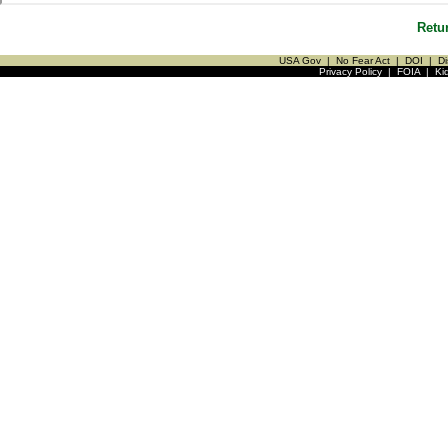
Retu
USA Gov
|
No Fear Act
|
DOI
|
Di
Privacy Policy
|
FOIA
|
Ki