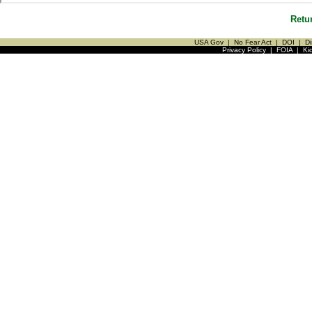
Retu
USA Gov
|
No Fear Act
|
DOI
|
Di
Privacy Policy
|
FOIA
|
Ki