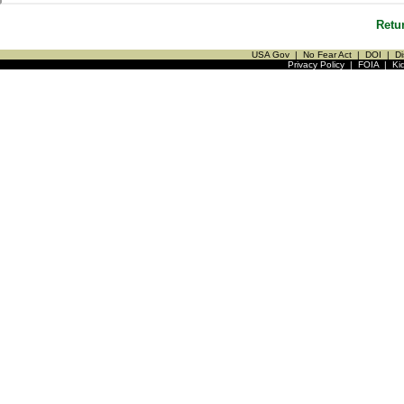
Retu
USA Gov
|
No Fear Act
|
DOI
|
Di
Privacy Policy
|
FOIA
|
Ki