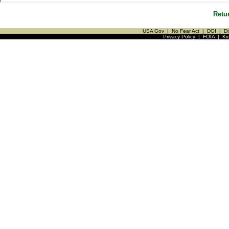
Retu
USA Gov
|
No Fear Act
|
DOI
|
Di
Privacy Policy
|
FOIA
|
Ki