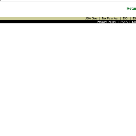
Retu
USA Gov
|
No Fear Act
|
DOI
|
Di
Privacy Policy
|
FOIA
|
Ki