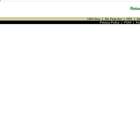
Retu
USA Gov
|
No Fear Act
|
DOI
|
Di
Privacy Policy
|
FOIA
|
Ki