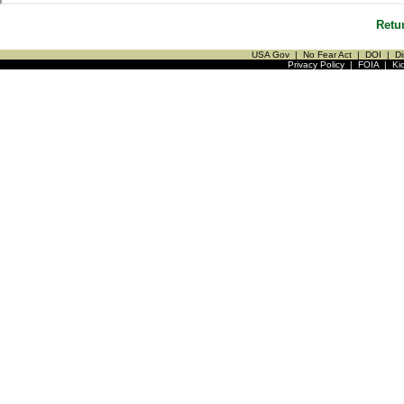
Retu
USA Gov
|
No Fear Act
|
DOI
|
Di
Privacy Policy
|
FOIA
|
Ki