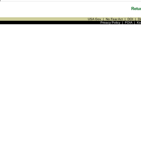
Retu
USA Gov
|
No Fear Act
|
DOI
|
Di
Privacy Policy
|
FOIA
|
Ki