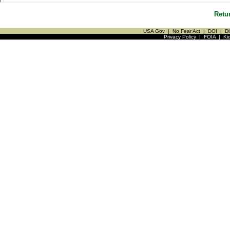
Retu
USA Gov
|
No Fear Act
|
DOI
|
Di
Privacy Policy
|
FOIA
|
Ki